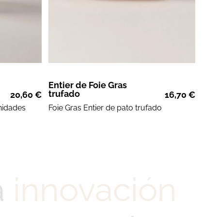
Entier de Foie Gras
trufado
20,60
€
16,70
€
nidades
Foie Gras
Entier de
pato trufado
a
innovación