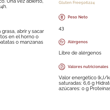
o. Una vez abierto,
Gluten Free
506224
24h.
Peso Neto
43
 grasa, abrir y sacar
itos en el horno o
patatas o manzanas
Alérgenos
Libre de alérgenos
Valores nutricionales
Valor energético (kJ/kc
saturadas: 6,6 g Hidra
azúcares: 0 g Proteínas: