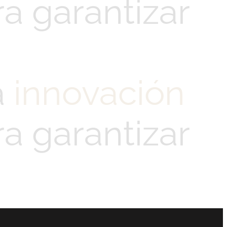
a garantizar
a
innovación
a garantizar