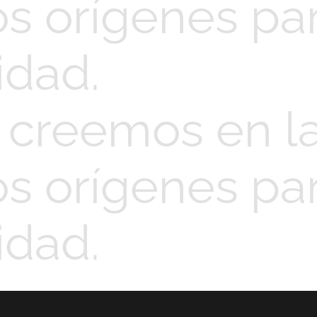
s orígenes par
idad.
, creemos en l
s orígenes par
idad.