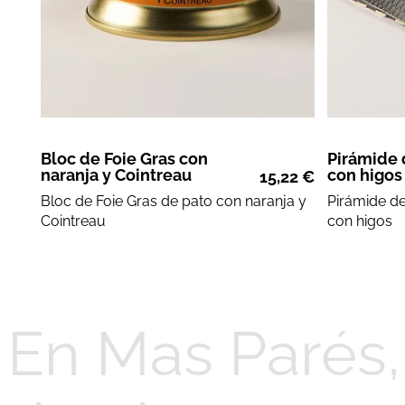
Bloc de Foie Gras con
Pirámide 
naranja y Cointreau
con higos
15,22
€
Bloc de
Foie Gras de pato
con
naranja y
Pirámide d
Cointreau
con
higos
En Mas Parés