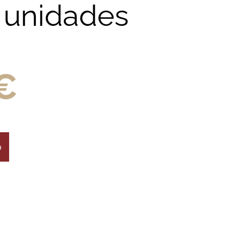
 unidades
€
o