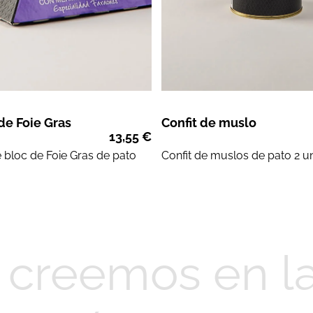
de Foie Gras
Confit de muslo
13,55
€
e bloc de
Foie Gras
de pato
Confit de
muslos de pato
2 u
, creemos en l