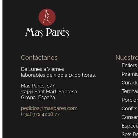
Contáctanos
Nuestro
Entiers
De Lunes a Viernes
Pirámi
laborables de 9:00 a 15:00 horas.
Curad
Mas Parés, s/n
Terrina
17441 Sant Martí Sapresa
Girona, España
Porcio
pedidos@maspares.com
Confits
(+34) 972 42 18 77
Conser
Especi
Sets R