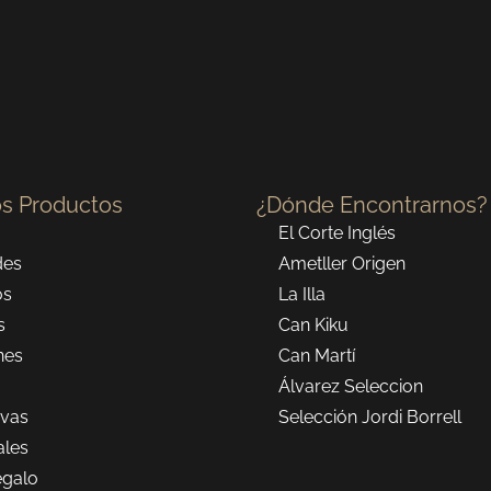
s Productos
¿Dónde Encontrarnos?
El Corte Inglés
des
Ametller Origen
os
La Illa
s
Can Kiku
nes
Can Martí
Álvarez Seleccion
vas
Selección Jordi Borrell
ales
egalo