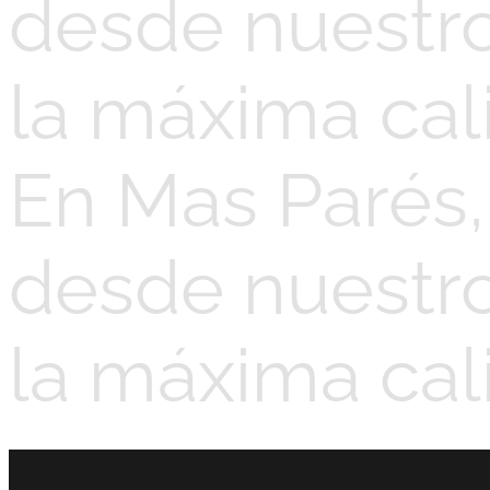
desde nuestro
la máxima cal
En Mas Parés
desde nuestro
la máxima cal