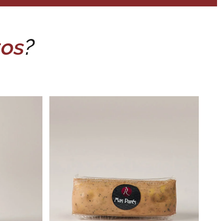
tos
?