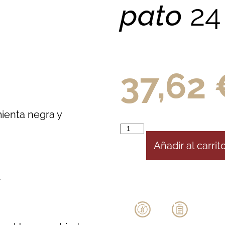
pato
24
37,62
mienta negra y
Añadir al carrit
.