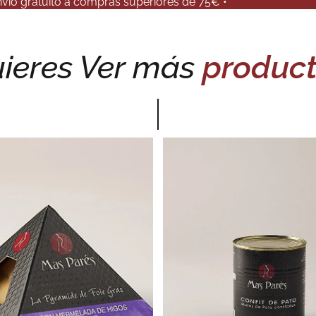
vio gratuito a compras superiores de 75€ •
ieres Ver más
produc