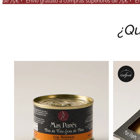
de 75€ •
Envio gratuito a compras superiores de 75€ •
En
¿Qu