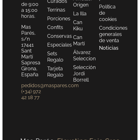
Curados
de 9:00
Origen
Política
Terrinas
a 15:00
de
La Illa
horas.
Porciones
cookies
Can
Mas
Confits
Condiciones
Kiku
Parés,
generales
Conservas
Can
s/n
de venta
Martí
17441
Especiales
Noticias
Sant
Álvarez
Sets
Martí
Seleccion
Regalo
Sapresa
Selección
Girona,
Tarjeta
Jordi
España
Regalo
Borrell
pedidos@maspares.com
(+34) 972
42 18 77