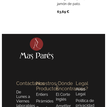
jamón de pato.
63,69
€
Contáctanos
Nuestros
¿Dónde
Legal
Productos
Encontrarnos?
Aviso
De
Legal
Entiers
El Corte
Lunes a
Inglés
Política de
Viernes
Pirámides
privacidad
laborables
Ametller