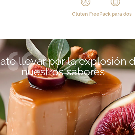
Gluten Free
Pack para dos
ate llevar por la explosión 
nuestros sabores