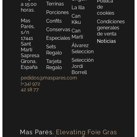
Política
Terrinas
a 15:00
de
La Illa
horas.
Porciones
cookies
Can
Mas
Confits
Condiciones
Kiku
Parés,
generales
Conservas
Can
s/n
de venta
Martí
17441
Especiales
Noticias
Sant
Álvarez
Sets
Martí
Seleccion
Regalo
Sapresa
Selección
Girona,
Tarjeta
Jordi
España
Regalo
Borrell
pedidos@maspares.com
(+34) 972
42 18 77
Mas Parés.
Elevating Foie Gras