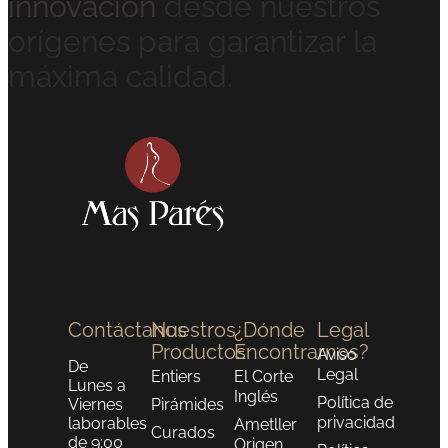
innovación
desde nuestros
orígenes para garantizar la
máxima calidad.
Contáctanos
Nuestros
¿Dónde
Legal
Productos
Encontrarnos?
Aviso
De
Legal
Entiers
El Corte
Lunes a
Inglés
Política de
Viernes
Pirámides
privacidad
laborables
Ametller
Curados
de 9:00
Origen