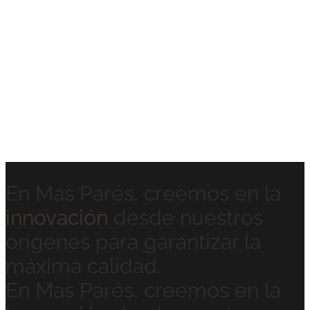
melocotones
Magret
con albaricoques asados
En Mas Parés, creemos en la
innovación
desde nuestros
orígenes para garantizar la
máxima calidad.
En Mas Parés, creemos en la