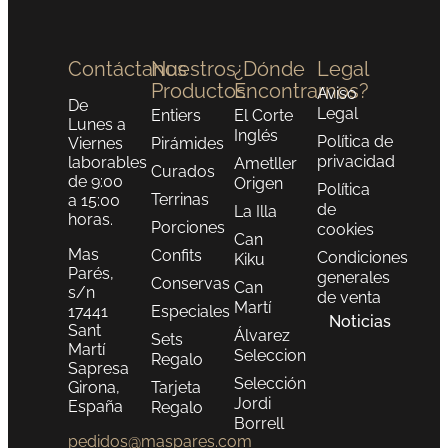
Contáctanos
Nuestros
¿Dónde
Legal
Productos
Encontrarnos?
Aviso
De
Legal
Entiers
El Corte
Lunes a
Inglés
Política de
Viernes
Pirámides
privacidad
laborables
Ametller
Curados
de 9:00
Origen
Política
Terrinas
a 15:00
de
La Illa
horas.
Porciones
cookies
Can
Mas
Confits
Condiciones
Kiku
Parés,
generales
Conservas
Can
s/n
de venta
Martí
17441
Especiales
Noticias
Sant
Álvarez
Sets
Martí
Seleccion
Regalo
Sapresa
Selección
Girona,
Tarjeta
Jordi
España
Regalo
Borrell
pedidos@maspares.com