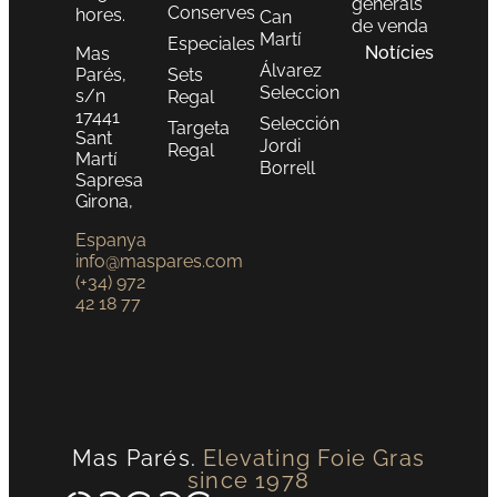
generals
Conserves
hores.
Can
de venda
Martí
Especiales
Notícies
Mas
Álvarez
Parés,
Sets
Seleccion
s/n
Regal
17441
Selección
Targeta
Sant
Jordi
Regal
Martí
Borrell
Sapresa
Girona,
Espanya
info@maspares.com
(+34) 972
42 18 77
Mas Parés.
Elevating Foie Gras
since 1978