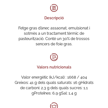
Descripció
Fetge gras d’ànec assaonat, emulsionat i
sotmès a un tractament tèrmic de
pasteurització. Conté un 30% de trossos
sencers de foie gras.
Valors nutricionals
Valor energètic (kJ/kcal) : 1668 / 404
Greixos: 41 g dels quals saturats: 16 gHidrats
de carboni: 2,3 g dels quals sucres: 1,1
gProteïnes: 6,9 gSal: 1,4 g