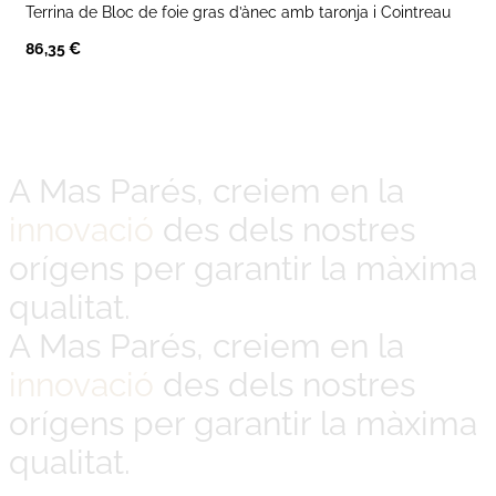
Terrina de Bloc de
foie gras d’ànec amb taronja i Cointreau
86,35
€
A Mas Parés, creiem en la
innovació
des dels nostres
orígens per garantir la màxima
qualitat.
A Mas Parés, creiem en la
innovació
des dels nostres
orígens per garantir la màxima
qualitat.