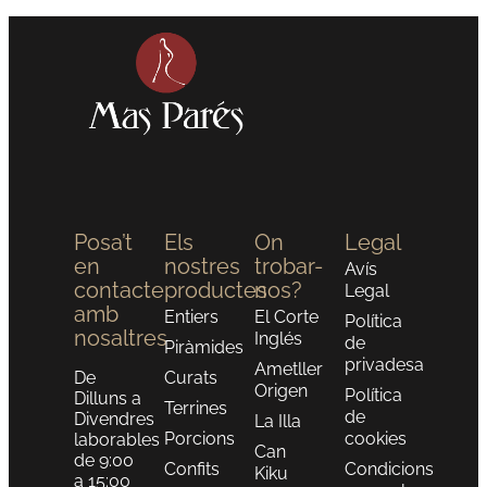
Posa’t
Els
On
Legal
en
nostres
trobar-
Avís
contacte
productes
nos?
Legal
amb
Entiers
El Corte
Política
nosaltres
Inglés
de
Piràmides
privadesa
Ametller
De
Curats
Origen
Política
Dilluns a
Terrines
de
Divendres
La Illa
Porcions
cookies
laborables
Can
de 9:00
Confits
Condicions
Kiku
a 15:00