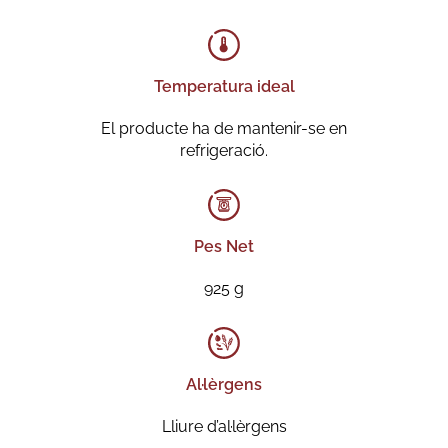
Temperatura ideal
El producte ha de mantenir-se en
refrigeració.
Pes Net
925 g
Al·lèrgens
Lliure d’al·lèrgens