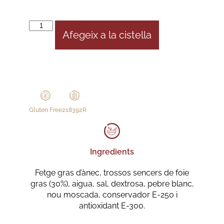
Afegeix a la cistella
Gluten Free
218392R
Ingredients
Fetge gras d’ànec, trossos sencers de foie
gras (30%), aigua, sal, dextrosa, pebre blanc,
nou moscada, conservador E-250 i
antioxidant E-300.