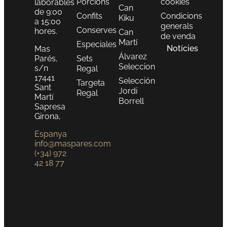
Porcions
cookies
laborables
Can
de 9:00
Confits
Condicions
Kiku
a 15:00
generals
Conserves
hores.
Can
de venda
Martí
Especiales
Notícies
Mas
Álvarez
Parés,
Sets
Seleccion
s/n
Regal
17441
Selección
Targeta
Sant
Jordi
Regal
Martí
Borrell
Sapresa
Girona,
Espanya
info@maspares.com
(+34) 972
42 18 77