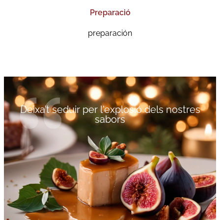
Preparació
preparación
Deixa’t seduir per l'explosió dels nostres
sabors