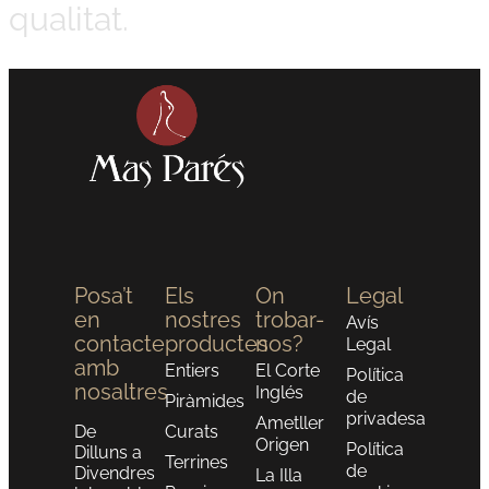
qualitat.
Posa’t
Els
On
Legal
en
nostres
trobar-
Avís
contacte
productes
nos?
Legal
amb
Entiers
El Corte
Política
nosaltres
Inglés
de
Piràmides
privadesa
Ametller
De
Curats
Origen
Política
Dilluns a
Terrines
de
Divendres
La Illa