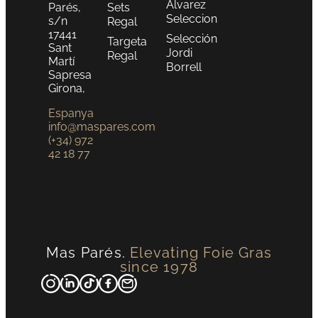
Álvarez
Parés,
Sets
Seleccion
s/n
Regal
17441
Selección
Targeta
Sant
Jordi
Regal
Martí
Borrell
Sapresa
Girona,
Espanya
info@maspares.com
(+34) 972
42 18 77
Mas Parés.
Elevating Foie Gras
since 1978