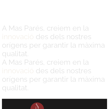
A Mas Parés, creiem en la
innovació
des dels nostres
orígens per garantir la màxima
qualitat.
A Mas Parés, creiem en la
innovació
des dels nostres
orígens per garantir la màxima
qualitat.