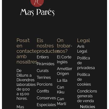
Posa’t
Els
On
Legal
en
nostres
trobar-
Avís
contacte
productes
nos?
Legal
amb
Entiers
El Corte
Política
nosaltres
Inglés
de
Piràmides
privadesa
Ametller
De
Curats
Origen
Política
Dilluns a
Terrines
de
Divendres
La Illa
Porcions
cookies
laborables
Can
de 9:00
Confits
Condicions
Kiku
a 15:00
generals
Conserves
hores.
Can
de venda
Martí
Especiales
Notícies
Mas