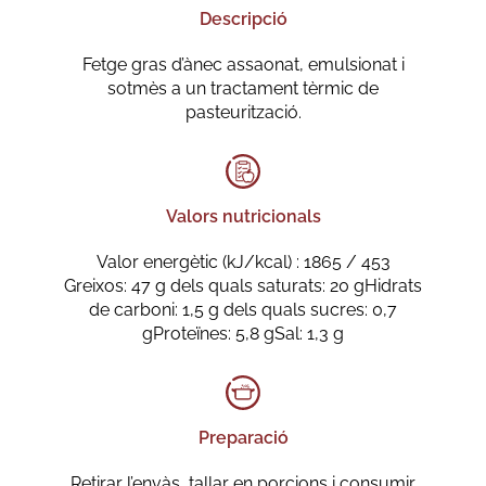
Descripció
Fetge gras d’ànec assaonat, emulsionat i
sotmès a un tractament tèrmic de
pasteurització.
Valors nutricionals
Valor energètic (kJ/kcal) : 1865 / 453
Greixos: 47 g dels quals saturats: 20 gHidrats
de carboni: 1,5 g dels quals sucres: 0,7
gProteïnes: 5,8 gSal: 1,3 g
Preparació
Retirar l’envàs, tallar en porcions i consumir.