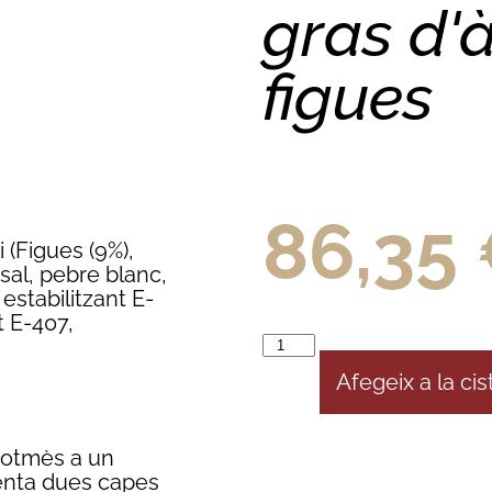
gras d'
figues
86,35
 (Figues (9%),
 sal, pebre blanc,
estabilitzant E-
nt E-407,
Afegeix a la cis
sotmès a un
senta dues capes