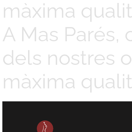
màxima qualit
A Mas Parés, 
dels nostres o
màxima qualit