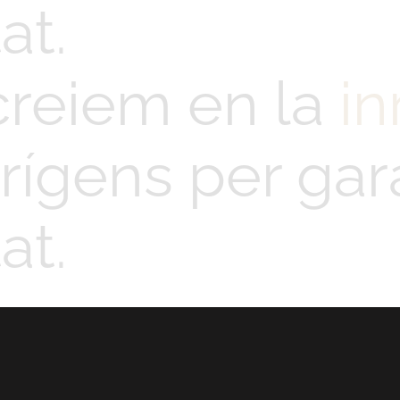
at.
creiem en la
in
rígens per gara
at.