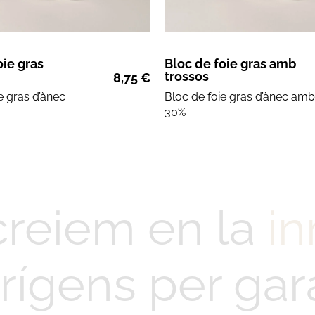
oie gras
Bloc de foie gras amb
trossos
8,75
€
e gras d’ànec
Bloc de
foie gras d’ànec amb
30%
creiem en la
in
rígens per gara