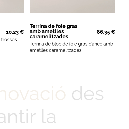
Terrina de foie gras
amb ametlles
10,23
€
86,35
€
caramelitzades
 trossos
Terrina de bloc de
foie gras d’ànec amb
ametlles caramelitzades
novació
des
ntir la