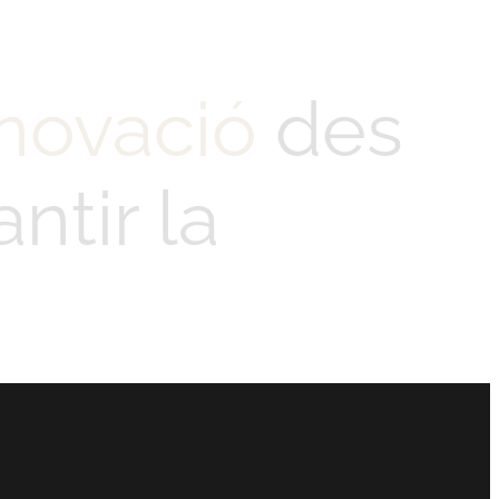
novació
des
ntir la