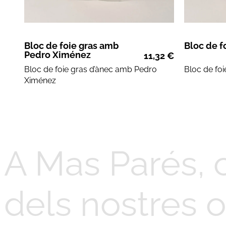
Bloc de foie gras amb
Bloc de f
Pedro Ximénez
11,32
€
Bloc de
foie gras d’ànec amb Pedro
Bloc de
foi
Ximénez
A Mas Parés, 
dels nostres o