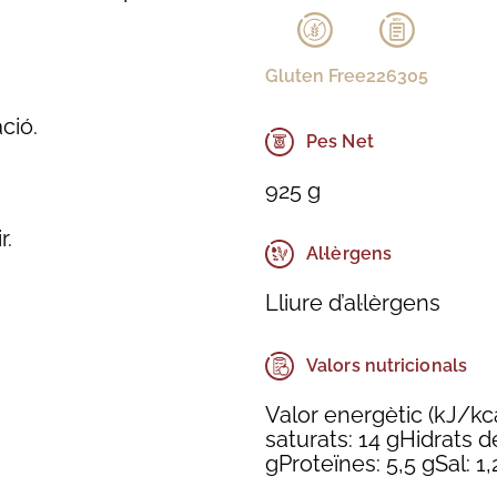
Gluten Free
226305
ció.
Pes Net
925 g
r.
Al·lèrgens
Lliure d’al·lèrgens
Valors nutricionals
Valor energètic (kJ/kca
saturats: 14 gHidrats d
gProteïnes: 5,5 gSal: 1,