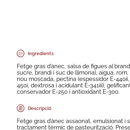
Ingredients
Fetge gras d’ànec, salsa de figues al brandi
sucre, brandi i suc de llimona), aigua, rom,
nou moscada, pectina (espessidor E-440ii, 
450i, dextrosa i acidulant E-341iii), gelifica
conservador E-250 i antioxidant E-300.
Descripció
Fetge gras d’ànec assaonat, emulsionat i 
tractament tèrmic de pasteurització. Pre