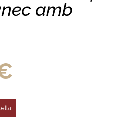
ànec amb
€
tella