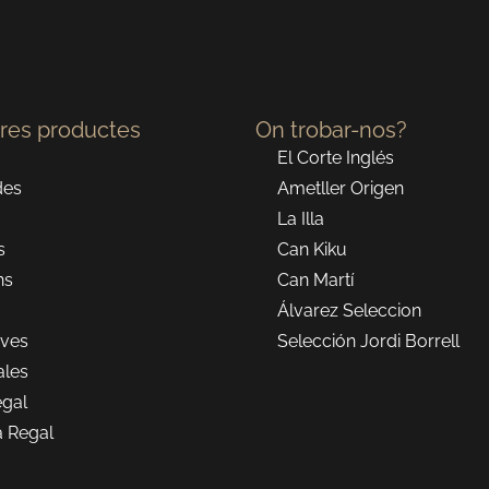
tres productes
On trobar-nos?
El Corte Inglés
des
Ametller Origen
La Illa
s
Can Kiku
ns
Can Martí
Álvarez Seleccion
ves
Selección Jordi Borrell
ales
egal
a Regal