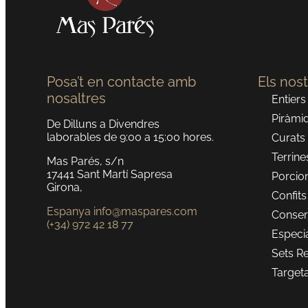
Posa’t en contacte amb
Els nos
nosaltres
Entiers
Piràmi
De Dilluns a Divendres
laborables de 9:00 a 15:00 hores.
Curats
Terrine
Mas Parés, s/n
17441 Sant Martí Sapresa
Porcio
Girona,
Confits
Espanya info@maspares.com
Conser
(+34) 972 42 18 77
Especi
Sets R
Target