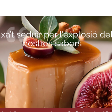
xa’t seduir per l'explosió de
nostres sabors