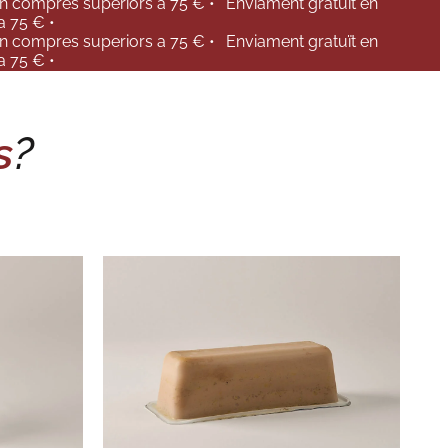
en compres superiors a 75 € •
Enviament gratuït en
a 75 € •
en compres superiors a 75 € •
Enviament gratuït en
a 75 € •
s
?