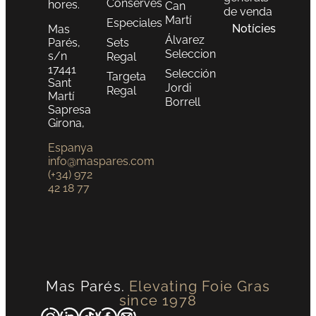
Conserves
hores.
Can
de venda
Martí
Especiales
Notícies
Mas
Álvarez
Parés,
Sets
Seleccion
s/n
Regal
17441
Selección
Targeta
Sant
Jordi
Regal
Martí
Borrell
Sapresa
Girona,
Espanya
info@maspares.com
(+34) 972
42 18 77
Mas Parés.
Elevating Foie Gras
since 1978