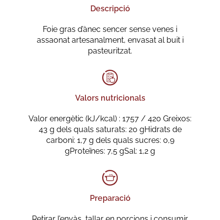
Descripció
Foie gras d’ànec sencer sense venes i
assaonat artesanalment, envasat al buit i
pasteuritzat.
Valors nutricionals
Valor energètic (kJ/kcal) : 1757 / 420 Greixos:
43 g dels quals saturats: 20 gHidrats de
carboni: 1,7 g dels quals sucres: 0,9
gProteïnes: 7,5 gSal: 1,2 g
Preparació
Retirar l’envàs, tallar en porcions i consumir.